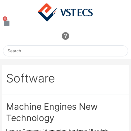
Software
Machine Engines New
Technology
Leave a Comment
/
Augmented
,
Hardware
/ By
admin